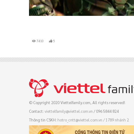
7410
5
© Copyright 2020 Viettelfamily.com, All rights reserved!
Contact:
viettelfamily@viettel.com.vn
/ 096 5844 824
Thông tin CSKH:
hotro_cntt@viettel.com.vn / 
1789 nhánh 2