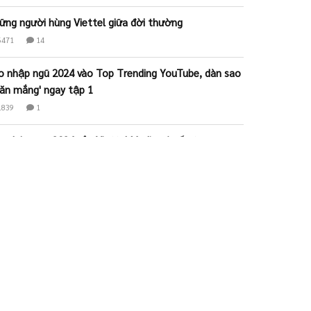
ững người hùng Viettel giữa đời thường
6471
14
o nhập ngũ 2024 vào Top Trending YouTube, dàn sao
 'ăn mắng' ngay tập 1
1839
1
o nhập ngũ 2024 của Viettel Media gây ấn tượng
nh với dàn sao siêu chất
11995
2