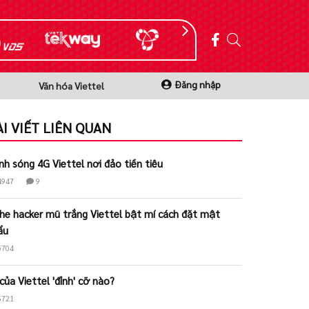
Đăng nhập
Văn hóa Viettel
ÀI VIẾT LIÊN QUAN
nh sóng 4G Viettel nơi đảo tiền tiêu
4947
9
he hacker mũ trắng Viettel bật mí cách đặt mật
ẩu
5704
 của Viettel 'đỉnh' cỡ nào?
6721