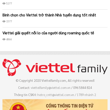
5277
Bình chọn cho Viettel trở thành Nhà tuyển dụng tốt nhất
1577
Viettel giải quyết nỗi lo của người dùng roaming quốc tế
4866
Viettel tiên phong triển khai tính năng hẹn ngày cho các gói
cước Roaming
1742
Viettel giảm giá data Roaming tới 3 lần tại nhiều quốc gia lớn
© Copyright 2020 Viettelfamily.com, All rights reserved!
9814
Contact:
viettelfamily@viettel.com.vn
/ 096 5844 824
Thông tin CSKH:
hotro_cntt@viettel.com.vn / 
1789 nhánh 2