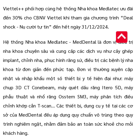
Viettel++ phối hợp cùng hệ thống Nha khoa Medlatec ưu đãi
đến 30% cho CBNV Viettel khi tham gia chương trình “Deal
shock - Nụ cười tự tin” đến hết ngày 31/12/2024.
Hệ thống Nha khoa Medlatec - MedDental là đơn vị điều trị
nha khoa chuyên sâu và cung cấp các dịch vụ như cấy ghép
implant, chỉnh nha, phục hình răng sứ, điều trị các bệnh lý nha
khoa từ đơn giản đến phức tạp. Đơn vị thường xuyên cập
nhật và nhập khẩu một số thiết bị y tế hiện đại như: máy
chụp 3D CT Conebeam, máy quét dấu răng Itero 5D, máy
phẫu thuật và nhổ răng Osstem SM3, máy phân tích điều
chỉnh khớp cắn T-scan... Các thiết bị, dụng cụ y tế tại các cơ
sở của MedDental đều áp dụng quy chuẩn vô trùng theo quy
trình nghiêm ngặt, nhằm đảm bảo an toàn sức khoẻ cho mỗi
khách hàng.