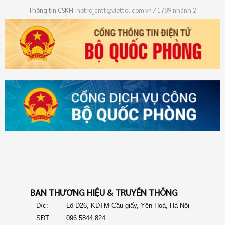
Thông tin CSKH:
hotro_cntt@viettel.com.vn / 
1789 nhánh 2
BAN THƯƠNG HIỆU & TRUYỀN THÔNG
Đ/c:
Lô D26, KĐTM Cầu giấy, Yên Hoà, Hà Nội
SĐT:
096 5844 824