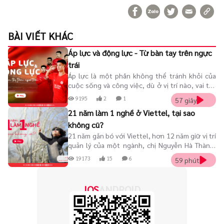
BÀI VIẾT KHÁC
Áp lực và động lực - Từ bàn tay trên ngực
trái
Áp lực là một phần không thể tránh khỏi của
cuộc sống và công việc, dù ở vị trí nào, vai trò
nào. Tuy nhiên, áp lực không chỉ đến từ hoàn
9195
2
1
57 giây
cảnh mà còn từ cách chúng ta nhìn nhận và
21 năm làm 1 nghề ở Viettel, tại sao
phản ứng với nó.
không cũ?
21 năm gắn bó với Viettel, hơn 12 năm giữ vị trí
quản lý của một ngành, chị Nguyễn Hà Thành,
nguyên Trưởng Ban Thương hiệu và Truyền
19173
15
6
59 phút
thông, nay là Phó TGĐ VTT đã làm gì để bản thân
mình không bị cũ?
IOS
ANDROID