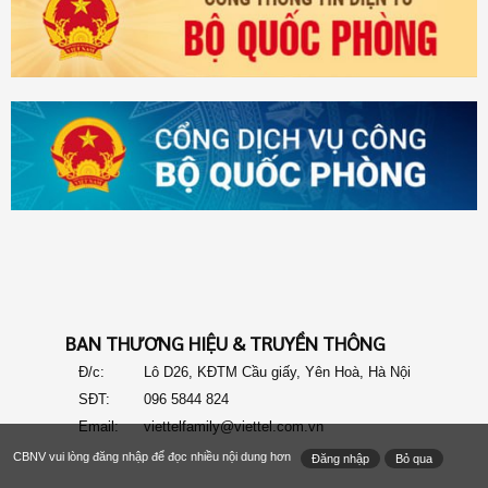
BAN THƯƠNG HIỆU & TRUYỀN THÔNG
Đ/c:
Lô D26, KĐTM Cầu giấy, Yên Hoà, Hà Nội
SĐT:
096 5844 824
Email:
viettelfamily@viettel.com.vn
CBNV vui lòng đăng nhập để đọc nhiều nội dung hơn
Đăng nhập
Bỏ qua