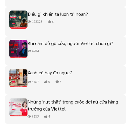
Điều gì khiến ta luôn trì hoãn?
123323
4
Khi cám dỗ gõ cửa, người Viettel chọn gì?
4954
Xanh cỏ hay đỏ ngực?
6167
5
5
Những 'nút thắt' trong cuộc đời nữ cửa hàng
trưởng của Viettel
9153
4