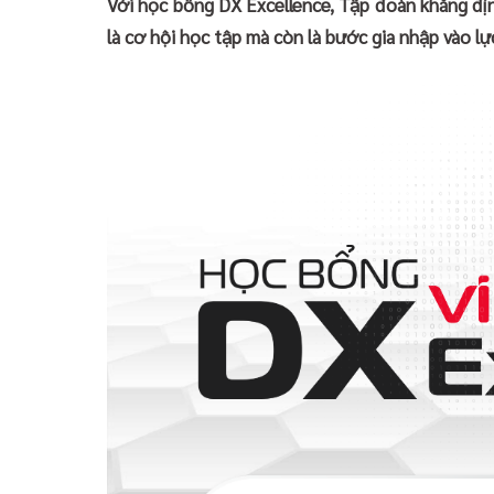
Với học bổng DX Excellence, Tập đoàn khẳng địn
là cơ hội học tập mà còn là bước gia nhập vào l