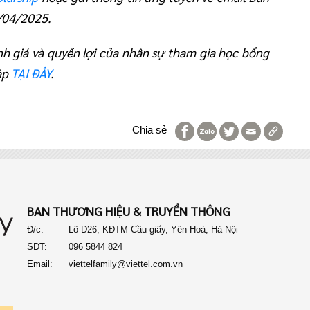
/04/2025.
nh giá và quyền lợi của nhân sự tham gia học bổng
cập
TẠI ĐÂY
.
Chia sẻ
BAN THƯƠNG HIỆU & TRUYỀN THÔNG
Đ/c:
Lô D26, KĐTM Cầu giấy, Yên Hoà, Hà Nội
SĐT:
096 5844 824
Email:
viettelfamily@viettel.com.vn