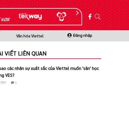
Đăng nhập
Văn hóa Viettel
ÀI VIẾT LIÊN QUAN
 sao các nhân sự xuất sắc của Viettel muốn 'săn' học
ng VES?
2797
1