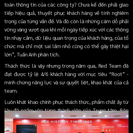
toàn thông tin của các công ty? Chưa kể đến phải giao
tiếp hiệu quả, thuyết phục khách hàng về tính nghiêm
trọng của từng vấn đề. Và đó còn là những cám dỗ phải
vững vàng vượt qua khi mỗi ngày tiếp xúc với các thông
tin nhạy cảm, dữ liệu quan trọng của khách hàng, của tổ
chức mà chỉ một sai lầm nhỏ cũng có thể gây thiệt hại
lớn”, Tuấn Anh phân tích.
Thách thức là vậy nhưng trong năm qua, Red Team đã
đạt được tỷ lệ 4/6 khách hàng với mục tiêu “Root” -
minh chứng năng lực và sự quyết liệt, khao khát của cả
team.
Luôn khát khao chinh phục thách thức, phẩm chất ấy từ
lâu đã ngấm vào từng thành viên của Trung tâm. Bên
cạnh Tuấn Anh với RedTeam còn là Hà Anh Hoàng,
thành viên trong team Nghiên cứu chuyên sâu, đã vô