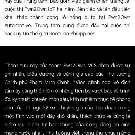
nay của Trung tâm, bao gồm việc giành chiến thắng tại
cuộc thi Pwn2Own IoT hai năm liên tiếp và lần đầu tiên
khai thác thành công lỗ hổng ô tô tại Pwn2Own
Automotive. Trung tâm cũng đứng đầu tại cuộc thi
hack uy tín thế giới RootCon Philippines.
Thành tựu này của team Pwn2Own, VCS nhận được sự
ghi nhận, biểu dương và đánh giá cao của Thủ tướng
Chính phủ Phạm Minh Chính. “Việc giành ngôi vô địch
lần này càng thể hiện rõ những tiến bộ vượt bậc về trình
độ, kỹ thuật chuyên môn sâu, kinh nghiệm thực tế phong
phú của đội ngũ kỹ sư, chuyên gia của Tập đoàn trong
một lĩnh vực mới đầy khó khăn, thách thức và cũng là
niềm vui, niềm tự hào chung của cộng đồng an ninh
mạng nước nhà”, Thủ tướng viết trong thư chúc mừng