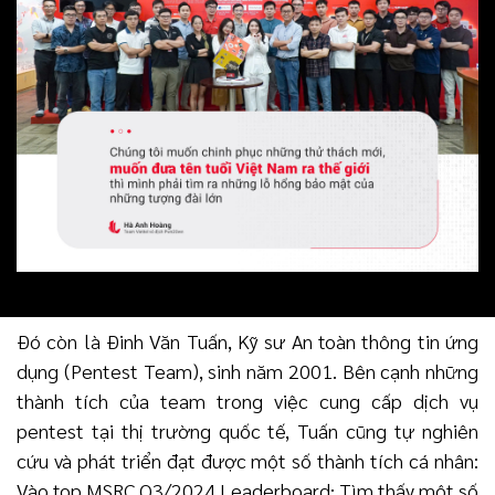
địch Pwn2Own - Cuộc thi bảo mật lớn nhất thế giới.
Thi đấu trực tiếp tại Ireland năm 2024, Hoàng chia sẻ:
“Sau khi giành ngôi vô địch cuộc thi Pwn2Own Toronto
2023, cả đội xác định tiếp tục chinh phục đỉnh cao mới
với sản phẩm, thiết bị khó hơn, cao hơn. Không chỉ dừng
lại ở những thiết bị như IoT, chúng tôi muốn chinh phục
những thử thách mới, muốn đưa tên tuổi Việt Nam ra
thế giới thì mình phải tìm ra những lỗ hổng bảo mật của
những tượng đài lớn như Apple chẳng hạn”.
“Đó là khát khao của những người làm bảo mật”, chàng
trai sinh năm 1997 nói.
Đó còn là Đinh Văn Tuấn, Kỹ sư An toàn thông tin ứng
dụng (Pentest Team), sinh năm 2001. Bên cạnh những
thành tích của team trong việc cung cấp dịch vụ
pentest tại thị trường quốc tế, Tuấn cũng tự nghiên
cứu và phát triển đạt được một số thành tích cá nhân:
Vào top MSRC Q3/2024 Leaderboard; Tìm thấy một số