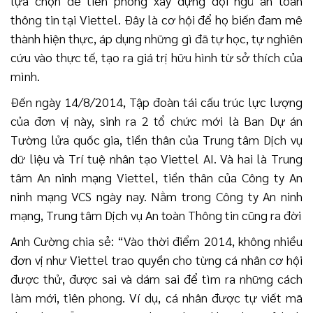
lựa chọn để tiên phong xây dựng đội ngũ an toàn
thông tin tại Viettel. Đây là cơ hội để họ biến đam mê
thành hiện thực, áp dụng những gì đã tự học, tự nghiên
cứu vào thực tế, tạo ra giá trị hữu hình từ sở thích của
mình.
Đến ngày 14/8/2014, Tập đoàn tái cấu trúc lực lượng
của đơn vị này, sinh ra 2 tổ chức mới là Ban Dự án
Tường lửa quốc gia, tiền thân của Trung tâm Dịch vụ
dữ liệu và Trí tuệ nhân tạo Viettel AI. Và hai là Trung
tâm An ninh mạng Viettel, tiền thân của Công ty An
ninh mạng VCS ngày nay. Nằm trong Công ty An ninh
mạng, Trung tâm Dịch vụ An toàn Thông tin cũng ra đời
Anh Cường chia sẻ: “Vào thời điểm 2014, không nhiều
đơn vị như Viettel trao quyền cho từng cá nhân cơ hội
được thử, được sai và dám sai để tìm ra những cách
làm mới, tiên phong. Ví dụ, cá nhân được tự viết mã