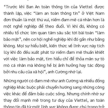
“Trước khi Ban An toàn thông tin của Viettel được
thành lập, việc “làm an toàn thông tin” ở Việt Nam
đơn thuần là một thú vui, niềm đam mê cá nhân hơn là
một nghề nghiệp để theo đuổi. Vì khi đó, không có
nhiều tổ chức lớn quan tâm sâu sắc tới bài toán “làm
bảo mật”, nên cơ hội nghề nghiệp khi đó gần như bằng
không. Mọi sự hiểu biết, kiến thức về lĩnh vực này tích
lũy khi đó đều xuất phát từ niềm đam mê thuần khiết
với việc làm bảo mật, tìm hiểu chỉ để thỏa mãn sự tò
mò cá nhân mà không hề bị ảnh hưởng hay tác động
bởi nhu cầu của xã hội”, anh Cường nhớ lại.
Những người có đam mê như anh Cường và nhiều đồng
nghiệp khác buộc phải chuyển hướng sang những công
việc khác để đảm bảo cuộc sống. Nhưng chính nhờ sự
thay đổi mạnh mẽ trong tư duy của Viettel, an toàn
thông tin đã từ một lĩnh vực không được chú trọng trở