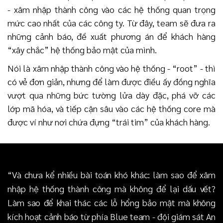
- xâm nhập thành công vào các hệ thống quan trọng
mức cao nhất của các công ty. Từ đây, team sẽ đưa ra
những cảnh báo, đề xuất phương án để khách hàng
“xây chắc” hệ thống bảo mật của mình.
Nói là xâm nhập thành công vào hệ thống - “root” - thì
có vẻ đơn giản, nhưng để làm được điều ấy đồng nghĩa
vượt qua những bức tường lửa dày đặc, phá vỡ các
lớp mã hóa, và tiếp cận sâu vào các hệ thống core mà
được ví như nơi chứa đựng “trái tim” của khách hàng.
“Và chưa kể nhiều bài toán khó khác: làm sao để xâm
nhập hệ thống thành công mà không để lại dấu vết?
Làm sao để khai thác các lỗ hổng bảo mật mà không
kích hoạt cảnh báo từ phía Blue team - đội giám sát An